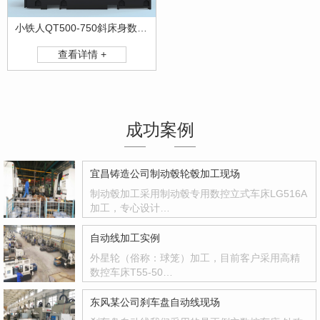
小铁人QT500-750斜床身数控硬车机床
查看详情 +
成功案例
宜昌铸造公司制动毂轮毂加工现场
制动毂加工采用制动毂专用数控立式车床LG516A
加工，专心设计…
自动线加工实例
外星轮（俗称：球笼）加工，目前客户采用高精
数控车床T55-50…
东风某公司刹车盘自动线现场