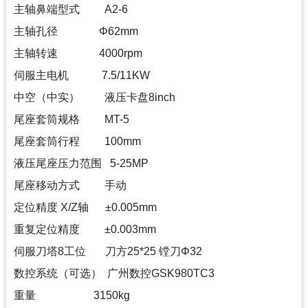
主轴鼻端型式 A2-6
主轴孔径 Φ62mm
主轴转速 4000rpm
伺服主电机 7.5/11KW
中空（中实） 液压卡盘8inch
尾座套筒规格 MT-5
尾座套筒行程 100mm
液压尾座压力范围 5-25MP
尾座移动方式 手动
定位精度 X/Z轴 ±0.005mm
重复定位精度 ±0.003mm
伺服刀塔8工位 刀方25*25 镗刀Φ32
数控系统（可选） 广州数控GSK980TC3
重量 3150kg