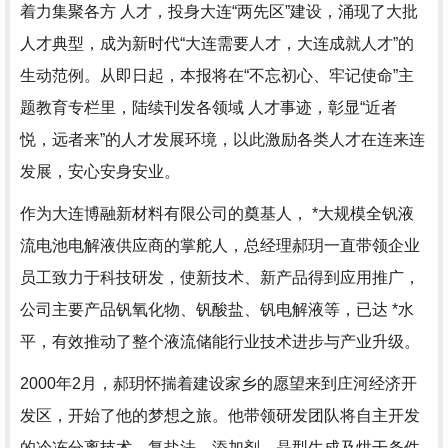
着力集聚各方 人才，投身大连“两先区”建设，涌现了大批
人才典型，成为新时代“大连需要人才，大连成就人才”的
生动范例。从即日起，本报将在“不忘初心、牢记使命”主
题教育专栏里，陆续刊发各领域 人才事迹，彰显“近者
悦，远者来”的人才发展环境，以此激励各类人才在连来连
发展，安心安身安业。
作为大连博融新材料有限公司的奠基人， *大规模全钒液
流电池电解液供应商的掌舵人，总经理郝玥一直带领企业
员工致力于科技研发，使新技术、新产品得到应用推广，
公司主要产品钒氧化物、钒酸盐、钒电解液等，已达 *水
平，有效推动了整个液流储能行业技术进步与产业升级。
2000年2月，郝玥怀揣着建设家乡的愿望来到庄河经济开
发区，开始了他的梦想之旅。他带领研发团队将自主开发
的冷冻分离技术、复盐法、添加剂、晶型生成及烘干条件