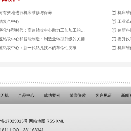
何有效地进行机床维修与保养
机床维
铣复合中心
工业革
数字化转型时代：高速钻攻中心助力工艺加工的智能化发展
速钻攻中心和智能制造：制造业转型升级的关键
提升效
速钻攻中心：新一代钻孔技术的革命性突破
机床维
排刀机
产品中心
成功案例
荣誉资质
客户见证
新闻
P备17029015号
网站地图
RSS
XML
8111 QQ：381163341