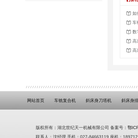
如
车
高
高
网站首页
车铣复合机
斜床身刀塔机
斜床身
版权所有：湖北世纪天一机械有限公司 备案号：
鄂IC
联系人：沈经理 手机：027-84663119 座机：1897121