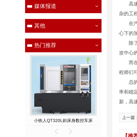
高
媒体报道
杂的工
在
其他
心下的
除
热门推荐
攻中心
而
程师们
总
率和稳
新，高
上一篇
小铁人QT500-400斜床身数控硬车机床
小铁人QT320L斜床身数控车床
TNC-400高速
【推