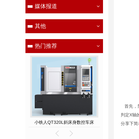
媒体报道
其他
热门推荐
首先，简
判定X轴
小铁人QT500-400斜床身数控硬车机床
小铁人QT320L斜床身数控车床
TNC-400高速
分享下简