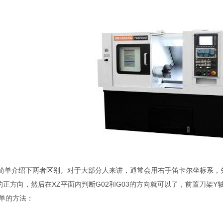
单介绍下两者区别。对于大部分人来讲，通常会用右手笛卡尔坐标系，先
的正方向，然后在XZ平面内判断G02和G03的方向就可以了，前置刀架
精密线轨数控车床
TNC-320高速精密数控车床
单的方法：