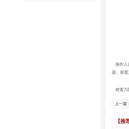
操作人员
架。前置
前置刀架
上一篇
【推