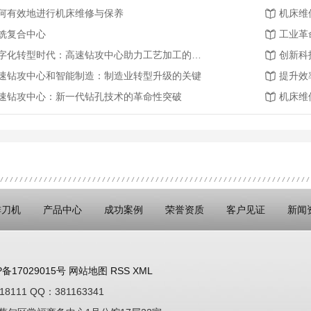
何有效地进行机床维修与保养
机床维
铣复合中心
工业革
数字化转型时代：高速钻攻中心助力工艺加工的智能化发展
速钻攻中心和智能制造：制造业转型升级的关键
提升效
速钻攻中心：新一代钻孔技术的革命性突破
机床维
排刀机
产品中心
成功案例
荣誉资质
客户见证
新闻
P备17029015号
网站地图
RSS
XML
8111 QQ：381163341