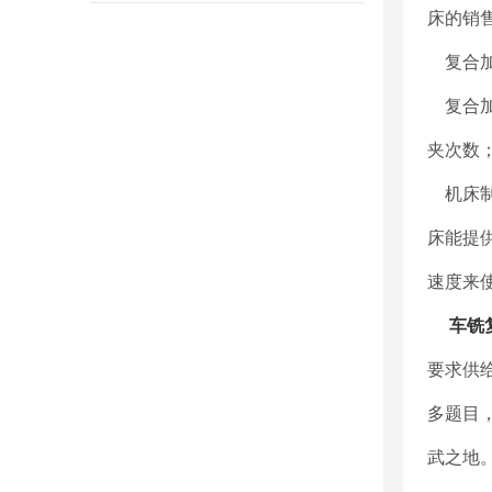
床的销
复合加
复合加
夹次数
机床制
床能提
速度来
车铣
要求供
多题目
武之地