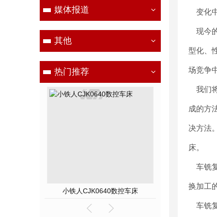
媒体报道
变化
现今的
其他
型化、
场竞争
热门推荐
我们将
成的方
决方法
床。
车铣复
换加工
小铁人CJK0640数控车床
车铣复