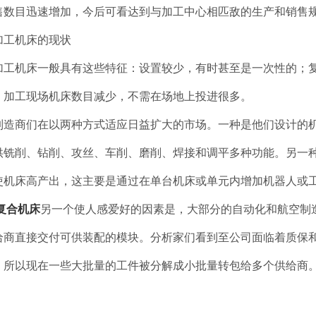
售数目迅速增加，今后可看达到与加工中心相匹敌的生产和销售
工机床的现状
工机床一般具有这些特征：设置较少，有时甚至是一次性的；复
；加工现场机床数目减少，不需在场地上投进很多。
造商们在以两种方式适应日益扩大的市场。一种是他们设计的机
供铣削、钻削、攻丝、车削、磨削、焊接和调平多种功能。另一
使机床高产出，这主要是通过在单台机床或单元内增加机器人或
复合机床
另一个使人感爱好的因素是，大部分的自动化和航空制
给商直接交付可供装配的模块。分析家们看到至公司面临着质保
，所以现在一些大批量的工件被分解成小批量转包给多个供给商
。