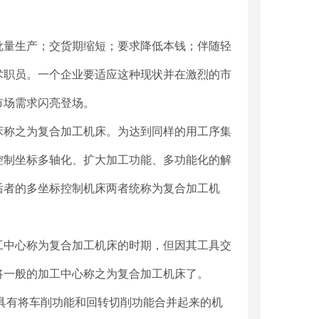
量生产；交货期缩短；要求降低本钱；伴随轻
术职员。一个企业要适应这种现状并在激烈的市
市场需求闪亮登场。
称之为复合加工机床。为达到同样的用工序集
控制坐标多轴化、扩大加工功能、多功能化的解
后者的多坐标控制机床两者统称为复合加工机
中心称为复合加工机床的时期，但因其工具交
将一般的加工中心称之为复合加工机床了。
速精密线轨数控车床
TNC-320高速精密数控车床
具有将车削功能和回转切削功能合并起来的机