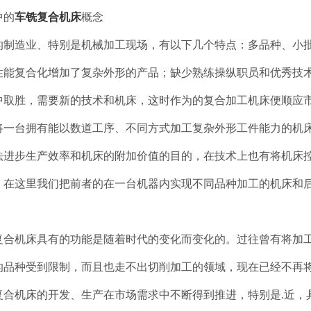
中的
车铣复合机
床
概念
制造业、特别是机械加工现场，有以下几个特点：多品种、小批
性能复合化增加了复杂外形的产品；缺少熟练操纵职员和优秀技
中取胜，需要新的技术和机床，这时作为的复合加工机床便顺应
一台拥有能以数道工序、不同方式加工复杂外形工件能力的机床
法进步生产效率和机床的附加价值的目的，在技术上也有将机床
。在这里我们把前者的在一台机器内实现不同品种加工的机床和
合机床具有的功能是随着时代的变化而变化的。过往曾有将加工
的品种受到限制，而且也走不出切削加工的领域，现在已经不再
小铁人QT500-400斜床身数控硬车机床
小铁人QT320L斜床身数控车床
TNC-400高
合机床的开发、生产在市场需求中不断得到推进，特别是.近，