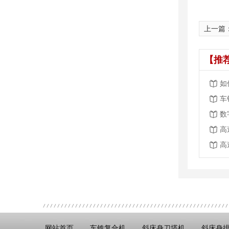
上一篇
【推
如
车
高
高
网站首页
车铣复合机
斜床身刀塔机
斜床身