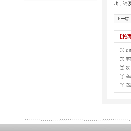
响，请
上一篇
【推
如
车
高
高