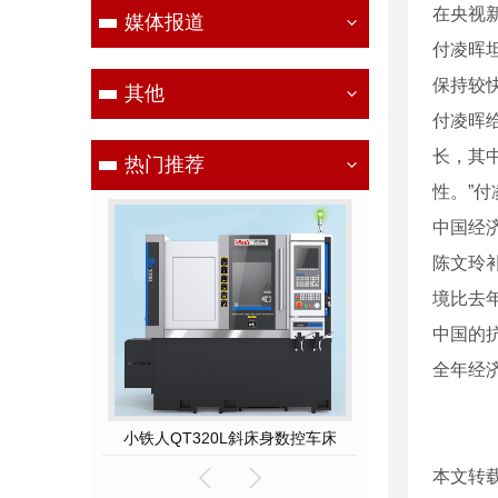
在央视
媒体报道
付凌晖
保持较
其他
付凌晖给
长，其
热门推荐
性。”
中国经
陈文玲
境比去
中国的
全年经
小铁人QT500-400斜床身数控硬车机床
小铁人QT320L斜床身数控车床
TNC-400高速
本文转