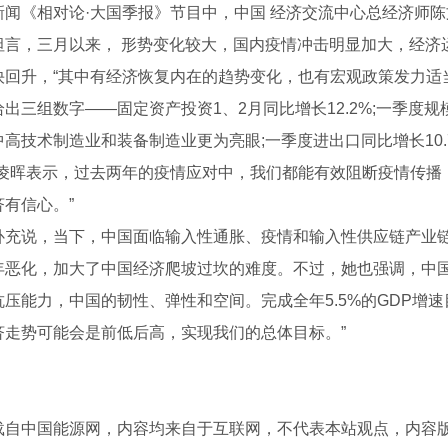
新闻《相对论·大国季报》节目中，中国 经济交流中心总经济师
坦言，三月以来， 形势变化较大，国内疫情冲击明显加大，经济
快回升，“其中有经济恢复内在的趋势变化，也有宏观政策发力适
出三组数字——固定资产投资1、2月同比增长12.2%;一季度规
中高技术制造业和装备制造业更为亮眼;一季度进出口同比增长10.
付凌晖表示，过去两年的疫情应对中，我们都能有效阻断疫情传播
济有信心。”
补充说，当下，中国面临输入性通胀、疫情和输入性供应链产业
年恶化，加大了中国经济爬坡过坎的难度。不过，她也强调，中国
抗压能力，中国的韧性、弹性和空间。完成全年5.5%的GDP增
济走势可能会是前低后高，实现我们的总体目标。”
精密线轨数控车床
TNC-320高速精密数控车床
载自中国能源网，内容均来自于互联网，不代表本站观点，内容