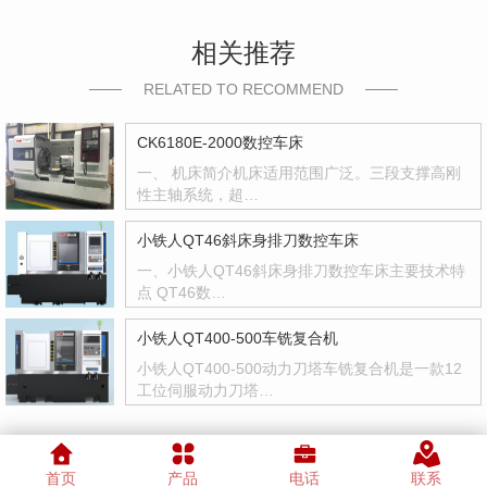
相关推荐
RELATED TO RECOMMEND
CK6180E-2000数控车床
一、 机床简介机床适用范围广泛。三段支撑高刚
性主轴系统，超…
小铁人QT46斜床身排刀数控车床
一、小铁人QT46斜床身排刀数控车床主要技术特
点 QT46数…
小铁人QT400-500车铣复合机
小铁人QT400-500动力刀塔车铣复合机是一款12
工位伺服动力刀塔…
首页
产品
电话
联系