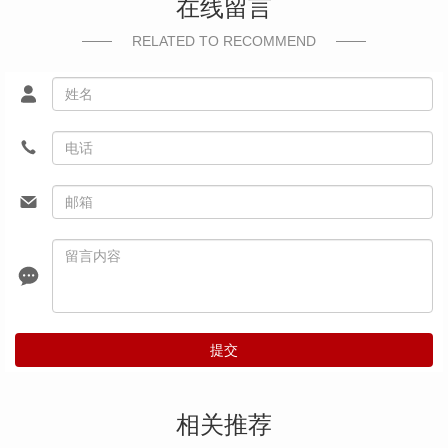
在线留言
RELATED TO RECOMMEND
提交
相关推荐