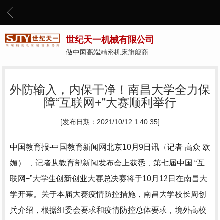
世纪天一机械有限公司
做中国高端精密机床旗舰商
外防输入，内保干净！南昌大学全力保
障“互联网+”大赛顺利举行
[发布日期：2021/10/12 1:40:35]
中国教育报-中国教育新闻网北京10月9日讯（记者 高众 欧
媚） ，记者从教育部新闻发布会上获悉，第七届中国 “互
联网+”大学生创新创业大赛总决赛将于10月12日在南昌大
学开幕。关于本届大赛疫情防控措施，南昌大学校长周创
兵介绍，根据组委会要求和疫情防控总体要求，境外高校