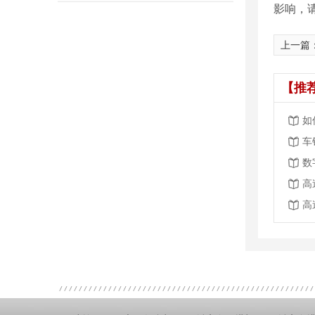
影响，
上一篇
【推
如
车
高
高