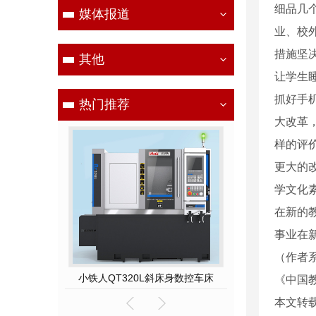
细品几
媒体报道
业、校
措施坚
其他
让学生
抓好手
热门推荐
大改革
样的评
更大的
学文化
在新的
事业在
（作者
小铁人QT500-400斜床身数控硬车机床
小铁人QT320L斜床身数控车床
TNC-400高速
《中国教
本文转