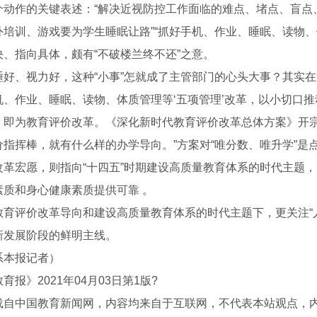
个动作的关键表述：“解决近视防控工作面临的难点、堵点、盲点
外培训、游戏要为学生睡眠让路”“抓好手机、作业、睡眠、读物
决、指向具体，颇有“不破楼兰终不还”之意。
睡好、视力好，这种“小事”怎就成了主管部门的心头大事？其实
机、作业、睡眠、读物、体质管理等‘五项管理’改革，以小切口推
，即为教育评价改革。《深化新时代教育评价改革总体方案》开宗
价指挥棒，就有什么样的办学导向。”方案对“唯分数、唯升学”
改革宏愿，则指向“十四五”时期建设高质量教育体系的时代主题
素质和身心健康素质提供可靠 。
教育评价改革导向和建设高质量教育体系的时代主题下，更关注“
新发展阶段的鲜明主线。
系本报记者）
精密线轨数控车床
TNC-320高速精密数控车床
育报》2021年04月03日第1版?
载自中国教育新闻网，内容均来自于互联网，不代表本站观点，